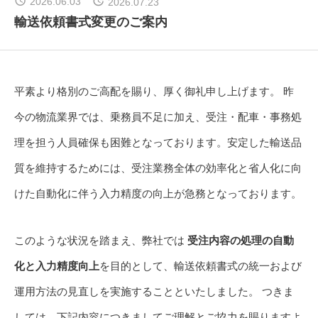
2026.06.03
2026.07.23
輸送依頼書式変更のご案内
ブログ
お問い合わせ
平素より格別のご高配を賜り、厚く御礼申し上げます。 昨
今の物流業界では、乗務員不足に加え、受注・配車・事務処
運輸安全マネジメント
理を担う人員確保も困難となっております。安定した輸送品
質を維持するためには、受注業務全体の効率化と省人化に向
けた自動化に伴う入力精度の向上が急務となっております。
運送約款
このような状況を踏まえ、弊社では
受注内容の処理の自動
倉庫約款
化と入力精度向上
を目的として、輸送依頼書式の統一および
運用方法の見直しを実施することといたしました。 つきま
セキュリティポリシー
しては、下記内容につきましてご理解とご協力を賜りますよ