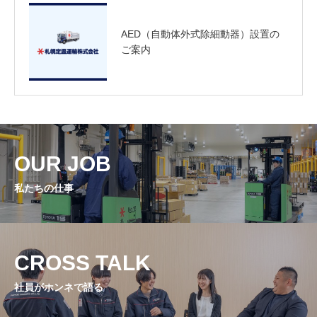
AED（自動体外式除細動器）設置の
ご案内
OUR JOB
私たちの仕事
CROSS TALK
社員がホンネで語る